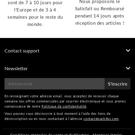
Nous proposons le
sont de 7 à 10 jours pour
Satisfait ou Remboursé
l'Europe et de 3 à 4
pendant 14 jours après
semaines pour le reste du
réception des articles !
monde.
Contact support
Newsletter
E-
S'inscrire
mail
En renseignant votre adresse email, vous acceptez de recevoir chaque
semaine nos offres commerciales par courrier électronique et vous prenez
connaissance de notre
Politique de confidentialité
.
Vous pouvez vous désinscrire à tout moment à l'aide des liens de
désinscription ou en nous contactant à l'adresse
contact@sackdos.com
.
Conditions générales de vente et d'utilisation
Mentions légales