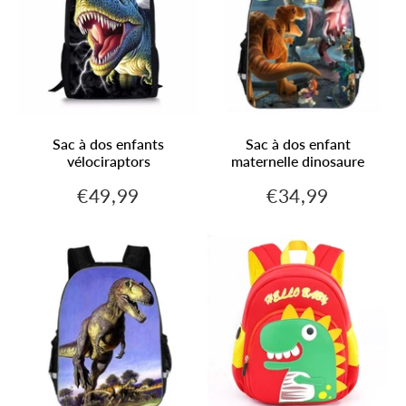
Sac à dos enfants
Sac à dos enfant
vélociraptors
maternelle dinosaure
€49,99
€34,99
€49,99
€34,99
Prix
Prix
régulier
régulier