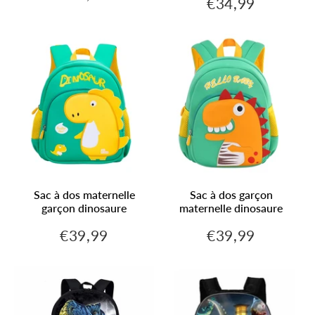
€34,99
€34,99
Prix
régulier
régulier
Sac à dos maternelle
Sac à dos garçon
garçon dinosaure
maternelle dinosaure
€39,99
€39,99
€39,99
€39,99
Prix
Prix
régulier
régulier