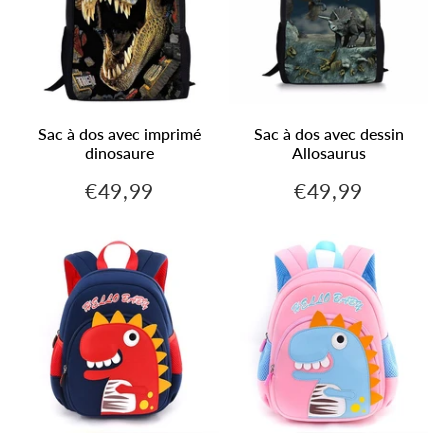
Sac à dos avec imprimé
Sac à dos avec dessin
dinosaure
Allosaurus
€49,99
€49,99
€49,99
€49,99
Prix
Prix
régulier
régulier