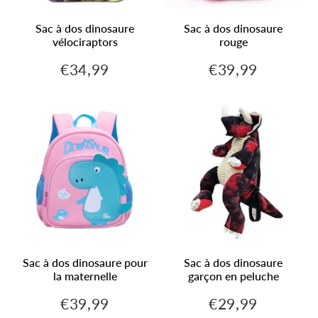
Sac à dos dinosaure
Sac à dos dinosaure
vélociraptors
rouge
€34,99
€39,99
€34,99
€39,99
Prix
Prix
régulier
régulier
Sac à dos dinosaure pour
Sac à dos dinosaure
la maternelle
garçon en peluche
€39,99
€29,99
€39,99
€29,99
Prix
Prix