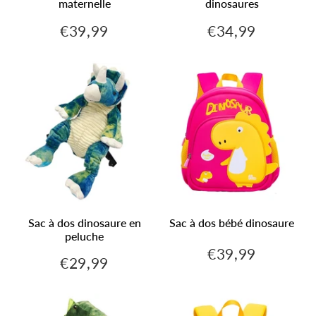
maternelle
dinosaures
€39,99
€34,99
€39,99
€34,99
Prix
Prix
régulier
régulier
Sac à dos dinosaure en
Sac à dos bébé dinosaure
peluche
€39,99
€39,99
Prix
€29,99
€29,99
Prix
régulier
régulier