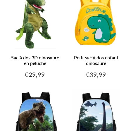
Sac à dos 3D dinosaure
Petit sac à dos enfant
en peluche
dinosaure
€29,99
€39,99
€29,99
€39,99
Prix
Prix
régulier
régulier