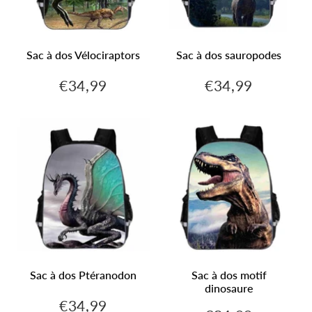
Sac à dos Vélociraptors
Sac à dos sauropodes
€34,99
€34,99
€34,99
€34,99
Prix
Prix
régulier
régulier
Sac à dos Ptéranodon
Sac à dos motif
dinosaure
€34,99
€34,99
Prix