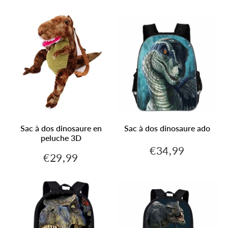
régulier
régulier
Sac à dos dinosaure en
Sac à dos dinosaure ado
peluche 3D
€34,99
€34,99
Prix
€29,99
€29,99
Prix
régulier
régulier