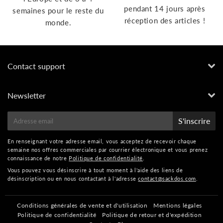
pendant 14 jours après
semaines pour le reste du
réception des articles !
monde.
Contact support
Newsletter
E-
S'inscrire
mail
En renseignant votre adresse email, vous acceptez de recevoir chaque
semaine nos offres commerciales par courrier électronique et vous prenez
connaissance de notre
Politique de confidentialité
.
Vous pouvez vous désinscrire à tout moment à l'aide des liens de
désinscription ou en nous contactant à l'adresse
contact@sackdos.com
.
Conditions générales de vente et d'utilisation
Mentions légales
Politique de confidentialité
Politique de retour et d'expédition