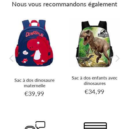
Nous vous recommandons également
Sac à dos enfants avec
Sac à dos dinosaure
dinosaures
maternelle
€34,99
€34,99
€39,99
Prix
99
€39,99
Prix
régulier
régulier