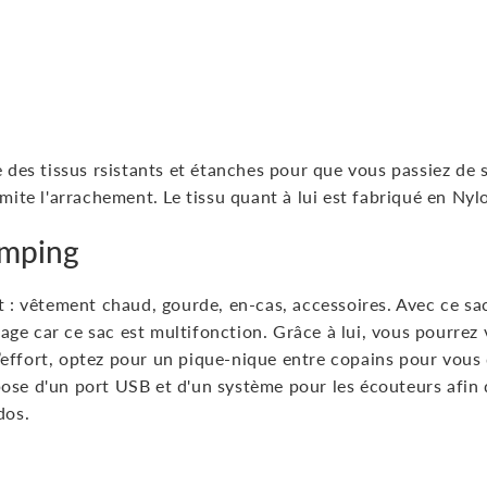
e des tissus rsistants et étanches pour que vous passiez de s
imite l'arrachement. Le tissu quant à lui est fabriqué en Nyl
amping
nt : vêtement chaud, gourde, en-cas, accessoires. Avec ce s
plage car ce sac est multifonction. Grâce à lui, vous pourrez
effort, optez pour un pique-nique entre copains pour vous
ose d'un port USB et d'un système pour les écouteurs afin 
dos.
Épingler