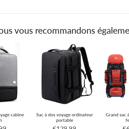
sur
Pinterest
ous vous recommandons égaleme
oyage cabine
Sac à dos voyage ordinateur
Grand sac 
n
portable
f
99
€129,99
€