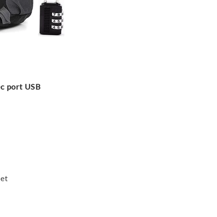
ec port USB
let