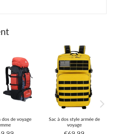
nt
à dos de voyage
Sac à dos style armée de
Sac à do
emme
voyage
te
69,99
€69,99