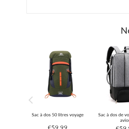
sur
sur
Facebook
Twitter
N
Sac à dos 50 litres voyage
Sac à dos de v
avio
€59,99
€59,
€59,99
Prix