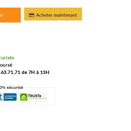
er
Acheter maintenant
curisés
boursé
.63.71.71 de 7H à 13H