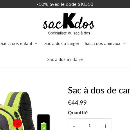
-10% avec le code SKD10
Sac à dos enfant
Sac à dos à langer
Sac à dos animaux
Sac à dos militaire
Sac à dos de c
€44,99
€44,99
Unit
price
Quantité
-
+