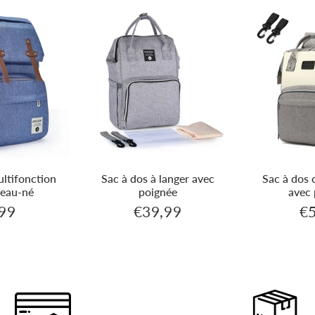
ultifonction
Sac à dos à langer avec
Sac à dos 
eau-né
poignée
avec
99
€39,99
€
€62,99
€39,99
Prix
Pr
er
régulier
rég