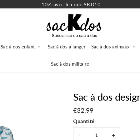
-10% avec le code SKD10
Sac à dos enfant
Sac à dos à langer
Sac à dos animaux
Sac à dos militaire
Sac à dos desig
€32,99
€32,99
Unit
price
Quantité
-
+