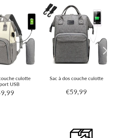
couche culotte
Sac à dos couche culotte
Sac à d
 port USB
d'a
€59,99
59,99
€59,99
€59,99
Prix
ix
régulier
ulier