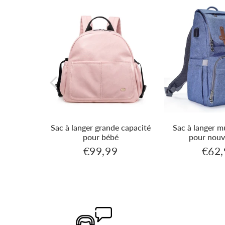
change
Sac à langer grande capacité
Sac à langer m
pour bébé
pour nouv
€99,99
€62,
€35,99
€99,99
Prix
Prix
régulier
réguli