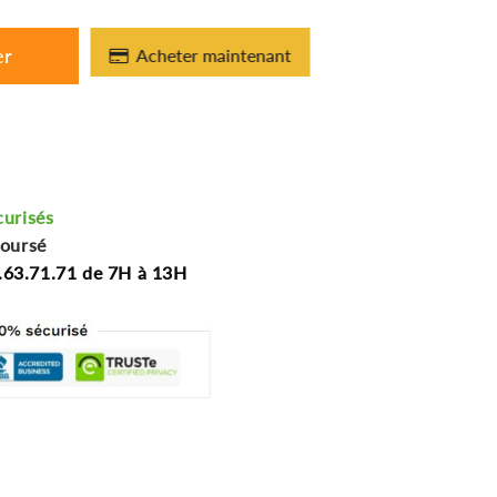
er
Acheter maintenant
curisés
boursé
.63.71.71 de 7H à 13H