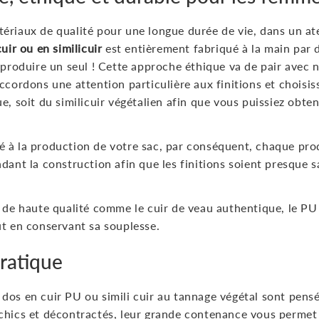
ériaux de qualité pour une longue durée de vie, dans un ate
uir ou en similicuir
est entièrement fabriqué à la main par d
 produire un seul ! Cette approche éthique va de pair avec 
accordons une attention particulière aux finitions et choisi
e, soit du similicuir végétalien afin que vous puissiez obte
 à la production de votre sac, par conséquent, chaque prod
dant la construction afin que les finitions soient presque sa
s de haute qualité comme le cuir de veau authentique, le PU
ut en conservant sa souplesse.
pratique
dos en cuir PU ou simili cuir au tannage végétal sont pensés
chics et décontractés, leur grande contenance vous permet 