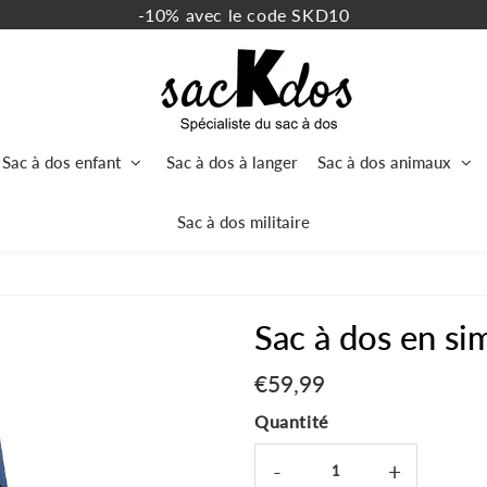
-10% avec le code SKD10
Sac à dos enfant
Sac à dos à langer
Sac à dos animaux
Sac à dos militaire
Sac à dos en sim
€59,99
€59,99
Unit
price
Quantité
-
+