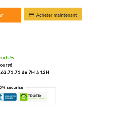
er
Acheter maintenant
curisés
boursé
.63.71.71 de 7H à 13H