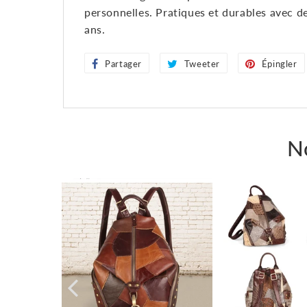
personnelles. Pratiques et durables avec de
ans.
Partager
Partager
Tweeter
Tweeter
Épingler
sur
sur
Facebook
Twitter
N