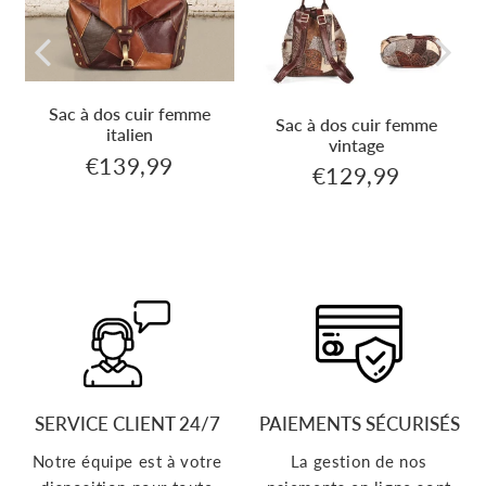
Sac à dos cuir femme
Sac à dos cuir femme
italien
vintage
€139,99
€139,99
Prix
€129,99
99
€129,9
Prix
régulier
régulier
SERVICE CLIENT 24/7
PAIEMENTS SÉCURISÉS
Notre équipe est à votre
La gestion de nos