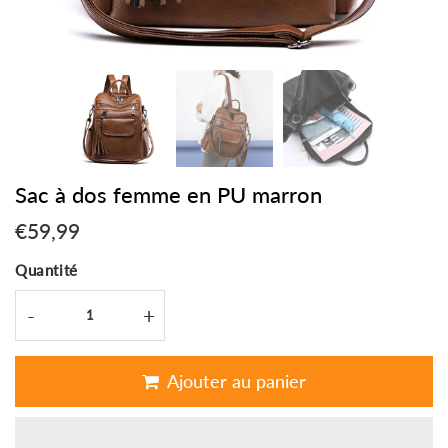
Sac à dos femme en PU marron
€59,99
€59,99
Unit
Quantité
price
-
+
Ajouter au panier