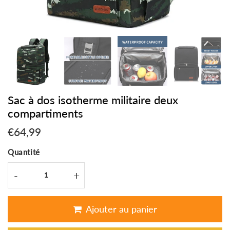
Sac à dos isotherme militaire deux
compartiments
€64,99
€64,99
Unit
Quantité
price
-
+
Ajouter au panier