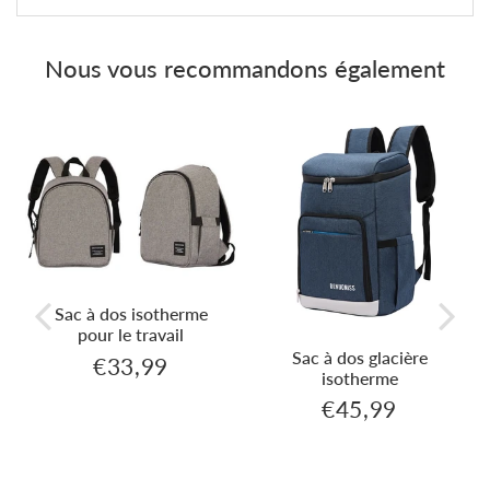
Facebook
Twitter
Pinterest
Nous vous recommandons également
Sac à dos isotherme
pour le travail
Sac à dos glacière
€33,99
€33,99
Prix
isotherme
régulier
€45,99
€45,99
Prix
régulier