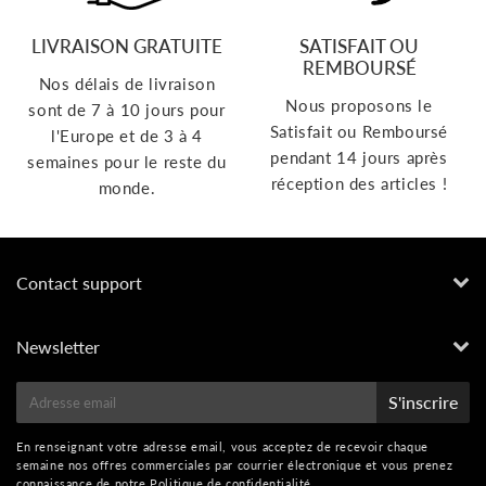
LIVRAISON GRATUITE
SATISFAIT OU
REMBOURSÉ
Nos délais de livraison
Nous proposons le
sont de 7 à 10 jours pour
Satisfait ou Remboursé
l'Europe et de 3 à 4
pendant 14 jours après
semaines pour le reste du
réception des articles !
monde.
Contact support
Newsletter
E-
S'inscrire
mail
En renseignant votre adresse email, vous acceptez de recevoir chaque
semaine nos offres commerciales par courrier électronique et vous prenez
connaissance de notre
Politique de confidentialité
.