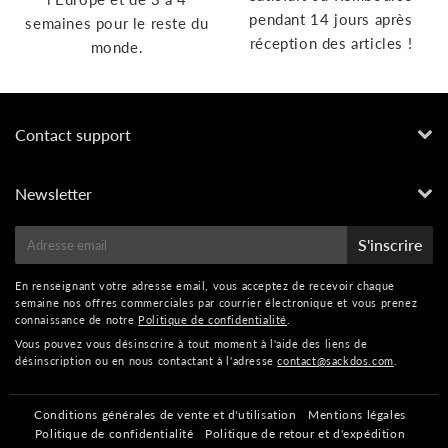
pendant 14 jours après
semaines pour le reste du
réception des articles !
monde.
Contact support
Newsletter
E-
S'inscrire
mail
En renseignant votre adresse email, vous acceptez de recevoir chaque
semaine nos offres commerciales par courrier électronique et vous prenez
connaissance de notre
Politique de confidentialité
.
Vous pouvez vous désinscrire à tout moment à l'aide des liens de
désinscription ou en nous contactant à l'adresse
contact@sackdos.com
.
Conditions générales de vente et d'utilisation
Mentions légales
Politique de confidentialité
Politique de retour et d'expédition