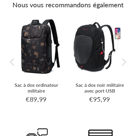
Nous vous recommandons également
Sac à dos ordinateur
Sac à dos noir militaire
militaire
avec port USB
€89,99
€95,99
99
€89,99
€95,99
Prix
Prix
régulier
régulier