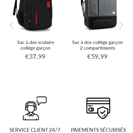
Sac à dos scolaire
Sac à dos collège garçon
collège garçon
2 compartiments
€37,99
€59,99
99
€37,99
€59,99
Prix
Prix
régulier
régulier
SERVICE CLIENT 24/7
PAIEMENTS SÉCURISÉS