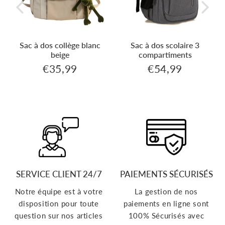
Sac à dos collège blanc
Sac à dos scolaire 3
beige
compartiments
99
€35,99
€54,99
€35,99
€54,99
Prix
Prix
régulier
régulier
SERVICE CLIENT 24/7
PAIEMENTS SÉCURISÉS
Notre équipe est à votre
La gestion de nos
disposition pour toute
paiements en ligne sont
question sur nos articles
100% Sécurisés avec