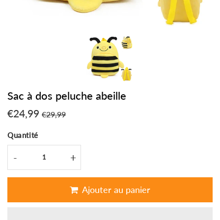
Sac à dos peluche abeille
€24,99
Prix
€29,99
Prix
€24,99
€29,99
régulier
réduit
Unit
Quantité
price
-
+
Ajouter au panier