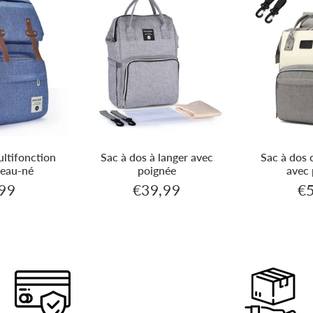
ultifonction
Sac à dos à langer avec
Sac à dos 
eau-né
poignée
avec
99
€39,99
€
€62,99
€39,99
Prix
Pr
er
régulier
rég