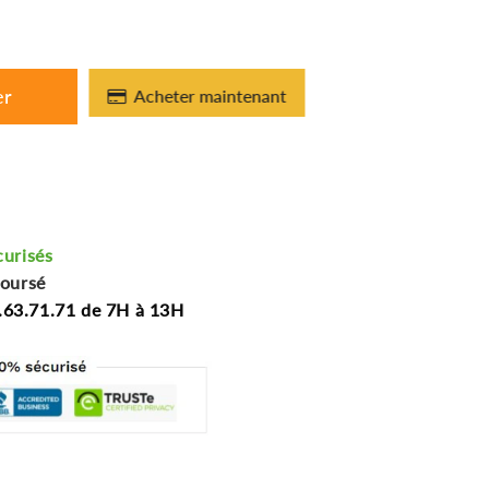
er
Acheter maintenant
curisés
boursé
.63.71.71 de 7H à 13H