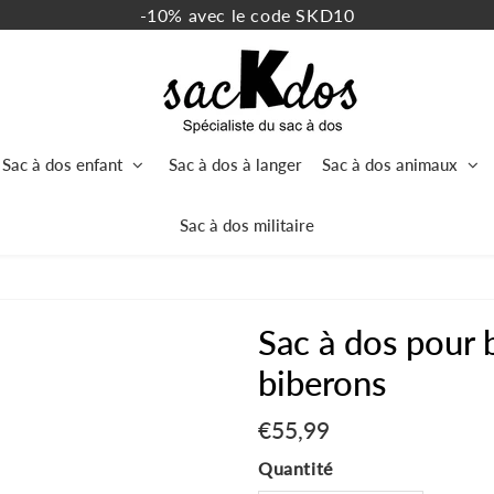
-10% avec le code SKD10
Sac à dos enfant
Sac à dos à langer
Sac à dos animaux
Sac à dos militaire
Sac à dos pour 
biberons
€55,99
€55,99
Unit
price
Quantité