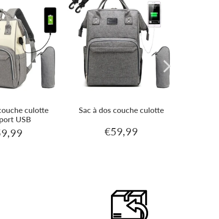
couche culotte
Sac à dos couche culotte
Sac à d
 port USB
d'a
€59,99
59,99
€59,99
€59,99
Prix
ix
régulier
ulier