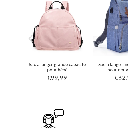
change
Sac à langer grande capacité
Sac à langer m
pour bébé
pour nouv
€99,99
€62,
€35,99
€99,99
Prix
Prix
régulier
réguli